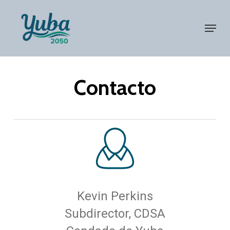
Skip
Menu
to
Close
main
Menu
content
Contacto
Kevin Perkins
Subdirector, CDSA